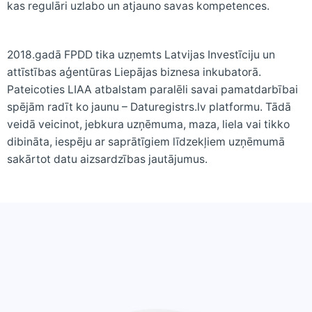
kas regulāri uzlabo un atjauno savas kompetences.
2018.gadā FPDD tika uzņemts Latvijas Investīciju un
attīstības aģentūras Liepājas biznesa inkubatorā.
Pateicoties LIAA atbalstam paralēli savai pamatdarbībai
spējām radīt ko jaunu – Daturegistrs.lv platformu. Tādā
veidā veicinot, jebkura uzņēmuma, maza, liela vai tikko
dibināta, iespēju ar saprātīgiem līdzekļiem uzņēmumā
sakārtot datu aizsardzības jautājumus.